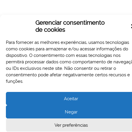
Gerenciar consentimento
de cookies
Para fornecer as melhores experiências, usamos tecnologias
como cookies para armazenar e/ou acessar informações do
dispositivo. O consentimento com essas tecnologias nos
permitirá processar dados como comportamento de navegaç
ou IDs exclusivos neste site. Não consentir ou retirar o
Aspectos legais e responsabilidades
consentimento pode afetar negativamente certos recursos e
Política de Privacidade
funções.
Aceitar
Negar
Cidade Administrativa - Rodovia Papa João Paulo II, 3777 -
Serra Verde, Belo Horizonte, MG - CEP 31630-903
Ver preferências