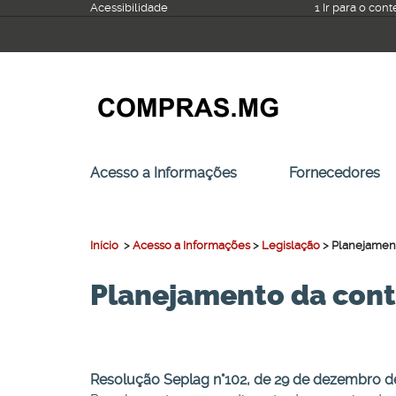
Ir
Acessibilidade
1 Ir para o con
para
o
conteúdo
Acesso a Informações
Fornecedores
Início
>
Acesso a Informações
>
Legislação
>
Planejament
Planejamento da con
Resolução Seplag n°102, de 29 de dezembro d