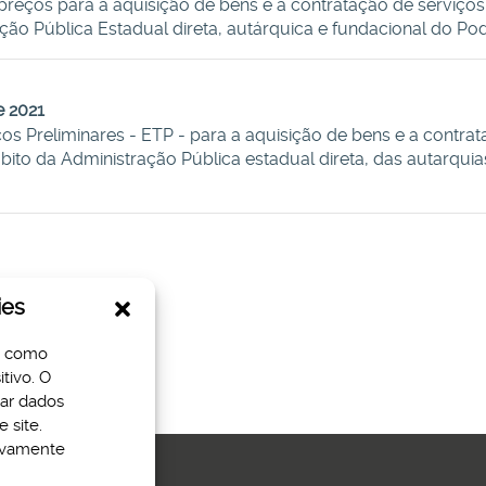
ços para a aquisição de bens e a contratação de serviços e
ação Pública Estadual direta, autárquica e fundacional do Po
e 2021
s Preliminares - ETP - para a aquisição de bens e a contrat
ito da Administração Pública estadual direta, das autarqui
ies
s como
tivo. O
sar dados
 site.
tivamente