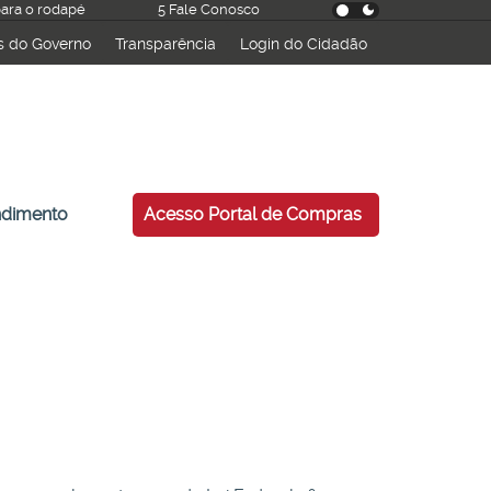
 para o rodapé
5 Fale Conosco
s do Governo
Transparência
Login do Cidadão
esquisar
ndimento
Acesso Portal de Compras