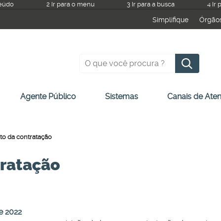
teúdo
2 Ir para o menu
3 Ir para a busca
4 Ir
Simplifique
Órgão
P
Agente Público
Sistemas
Canais de Ate
o da contratação
tratação
e 2022