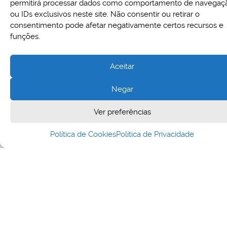
permitirá processar dados como comportamento de navegaç
ambiente de produção do PNCP no dia
ou IDs exclusivos neste site. Não consentir ou retirar o
11/06/26
consentimento pode afetar negativamente certos recursos e
funções.
Prezados usuários, Informamos que na
próxima quinta-feira (11/6/26), os ambientes
de treinamento e produção do Portal Nacional
Aceitar
de Contratações Públicas (PNCP), ficarão
indisponíveis no período das 18h
Negar
08/06/2026
Ver preferências
Política de Cookies
Política de Privacidade
NOTÍCIA
Boletim n°001/2026 – Novidades nas
funcionalidades de compras do Portal
de Compras
Boletim nº001/2026 – Novidades nas
funcionalidades de compras do Portal de
Compras Prezados(as), Informamos que