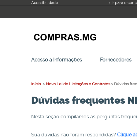
Ir
Acessibilidade
1 Ir para o con
para
o
conteúdo
Acesso a Informações
Fornecedores
Início
>
Nova Lei de Licitações e Contratos
>
Dúvidas fre
Dúvidas frequentes 
Nesta seção compilamos as perguntas frequente
Sua dúvidas não foram respondidas?
Clique a