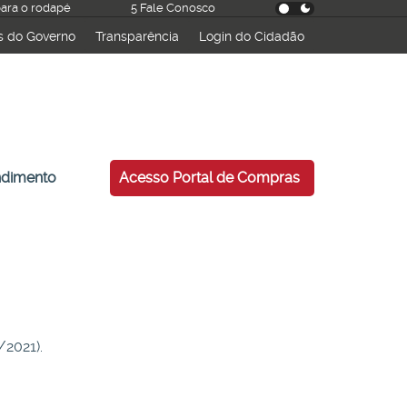
 para o rodapé
5 Fale Conosco
s do Governo
Transparência
Login do Cidadão
esquisar
ndimento
Acesso Portal de Compras
/2021).