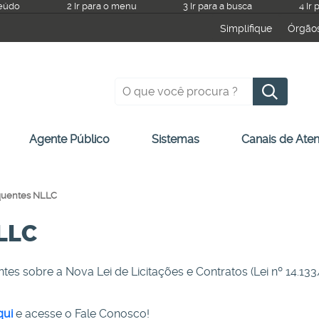
teúdo
2 Ir para o menu
3 Ir para a busca
4 Ir
Simplifique
Órgão
P
Agente Público
Sistemas
Canais de Ate
quentes NLLC
NLLC
s sobre a Nova Lei de Licitações e Contratos (Lei nº 14.133
qui
e acesse o Fale Conosco!