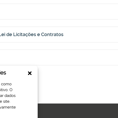
ei de Licitações e Contratos
ies
s como
tivo. O
sar dados
 site.
tivamente