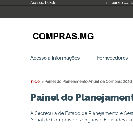
Ir
Acessibilidade
1 Ir para o con
para
o
conteúdo
Acesso a Informações
Fornecedores
Início
>
Painel do Planejamento Anual de Compras 2026
Painel do Planejamen
A Secretaria de Estado de Planejamento e Ge
Anual de Compras dos Órgãos e Entidades da a