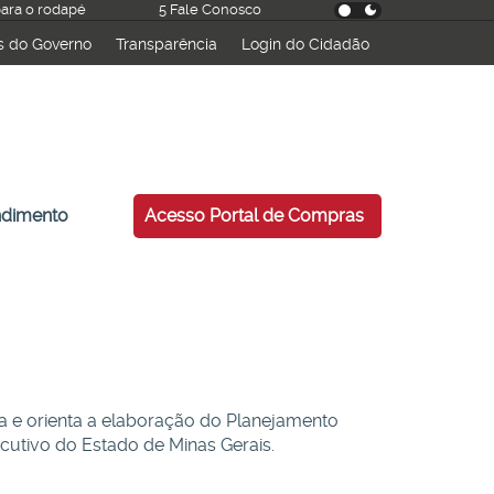
 para o rodapé
5 Fale Conosco
s do Governo
Transparência
Login do Cidadão
esquisar
ndimento
Acesso Portal de Compras
 e orienta a elaboração do Planejamento
cutivo do Estado de Minas Gerais.