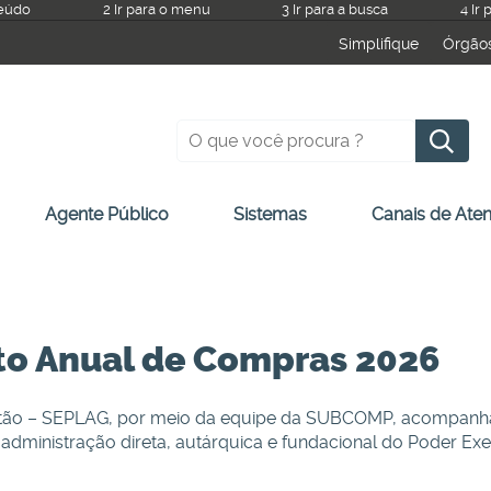
teúdo
2 Ir para o menu
3 Ir para a busca
4 Ir
Simplifique
Órgão
P
Agente Público
Sistemas
Canais de Ate
to Anual de Compras 2026
stão – SEPLAG, por meio da equipe da SUBCOMP, acompanha
dministração direta, autárquica e fundacional do Poder Exe