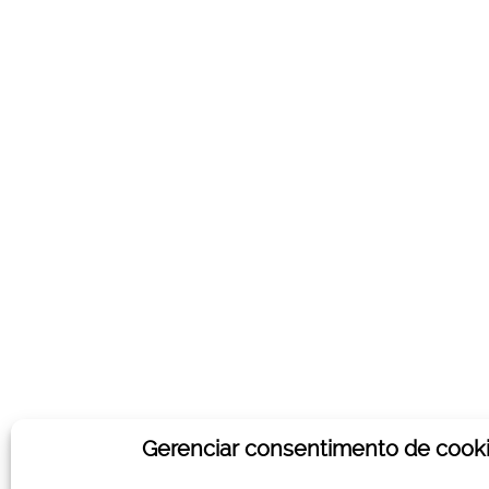
O Painel também pode ser acessado por meio 
Gerenciar consentimento de cook