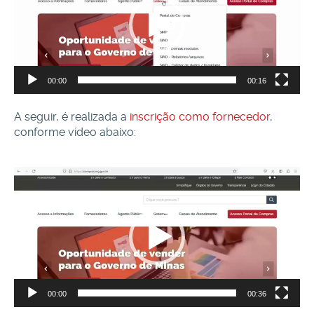
00:00
00:16
A seguir, é realizada a
inscrição como fornecedor
,
conforme vídeo abaixo:
Tocador
de
vídeo
00:00
00:36