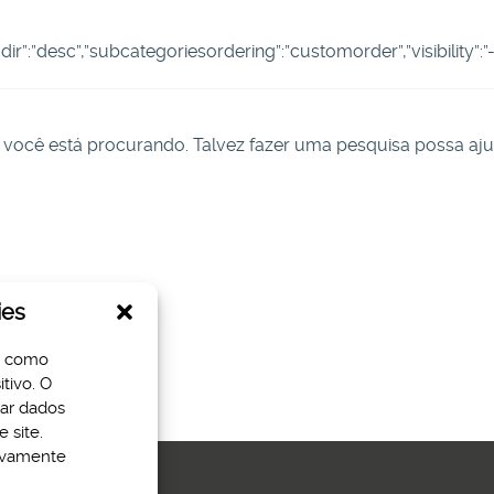
ngdir”:”desc”,”subcategoriesordering”:”customorder”,”visibility”
você está procurando. Talvez fazer uma pesquisa possa aju
ies
s como
tivo. O
sar dados
 site.
tivamente