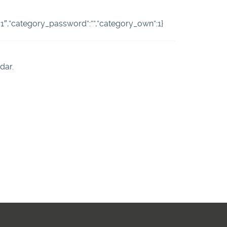
:”-1″,”category_password”:””,”category_own”:1}
dar.