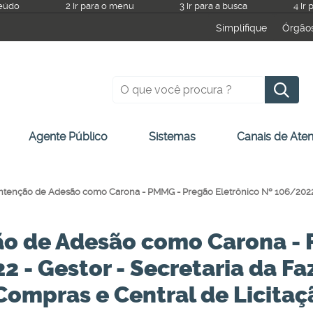
teúdo
2 Ir para o menu
3 Ir para a busca
4 Ir
Simplifique
Órgão
P
Agente Público
Sistemas
Canais de Ate
Intenção de Adesão como Carona - PMMG - Pregão Eletrônico Nº 106/2022 
ão de Adesão como Carona -
2 - Gestor - Secretaria da F
ompras e Central de Licitaç