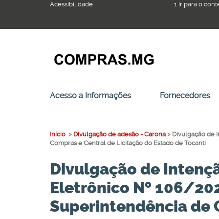
Ir
Acessibilidade
1 Ir para o con
para
o
conteúdo
Acesso a Informações
Fornecedores
Início
>
Divulgação de adesão - Carona
>
Divulgação de 
Compras e Central de Licitação do Estado de Tocanti
Divulgação de Intenç
Eletrônico Nº 106/202
Superintendência de C