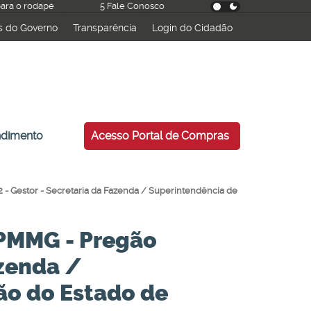
 para o rodapé
5 Fale Conosco
s do Governo
Transparência
Login do Cidadão
esquisar
ndimento
Acesso Portal de Compras
- Gestor - Secretaria da Fazenda / Superintendência de
 PMMG - Pregão
azenda /
ão do Estado de