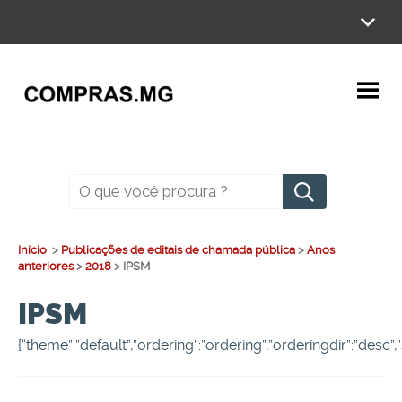
Ir
para
o
conteúdo
Pesquisar
Início
>
Publicações de editais de chamada pública
>
Anos
anteriores
>
2018
>
IPSM
IPSM
{“theme”:”default”,”ordering”:”ordering”,”orderingdir”:”desc