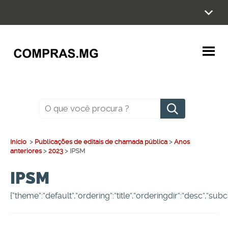
Ir
para
o
conteúdo
Pesquisar
Início
>
Publicações de editais de chamada pública
>
Anos
anteriores
>
2023
>
IPSM
IPSM
{“theme”:”default”,”ordering”:”title”,”orderingdir”:”desc”,”