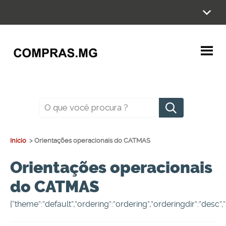
Ir
para
o
conteúdo
Pesquisar
Início
>
Orientações operacionais do CATMAS
Orientações operacionais
do CATMAS
{“theme”:”default”,”ordering”:”ordering”,”orderingdir”:”desc