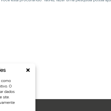
ies
s como
tivo. O
sar dados
 site.
tivamente