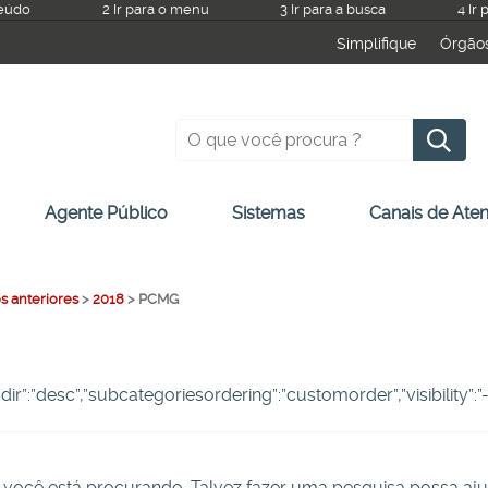
teúdo
2 Ir para o menu
3 Ir para a busca
4 Ir
Simplifique
Órgão
P
Agente Público
Sistemas
Canais de Ate
s anteriores
>
2018
>
PCMG
ngdir”:”desc”,”subcategoriesordering”:”customorder”,”visibility”
você está procurando. Talvez fazer uma pesquisa possa aju