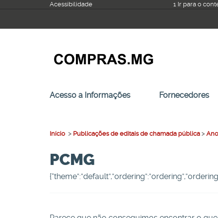
Ir
Acessibilidade
1 Ir para o con
para
o
conteúdo
Acesso a Informações
Fornecedores
Início
>
Publicações de editais de chamada pública
>
Ano
PCMG
{“theme”:”default”,”ordering”:”ordering”,”orderi
Parece que não conseguimos encontrar o que 