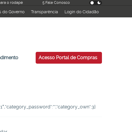
 para o rodapé
5 Fale Conosco
s do Governo
Transparência
Login do Cidadão
esquisar
ndimento
Acesso Portal de Compras
:”-1″,”category_password”:””,”category_own”:3}
dar.