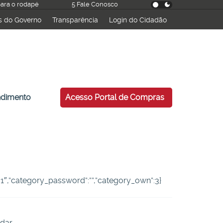
 para o rodapé
5 Fale Conosco
s do Governo
Transparência
Login do Cidadão
esquisar
ndimento
Acesso Portal de Compras
:”-1″,”category_password”:””,”category_own”:3}
dar.