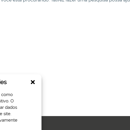
ies
s como
tivo. O
sar dados
 site.
tivamente