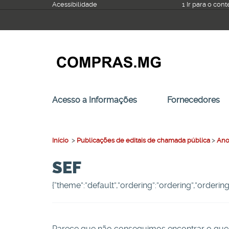
Ir
Acessibilidade
1 Ir para o con
para
o
conteúdo
Acesso a Informações
Fornecedores
Início
>
Publicações de editais de chamada pública
>
Ano
SEF
{“theme”:”default”,”ordering”:”ordering”,”orderi
Parece que não conseguimos encontrar o que 