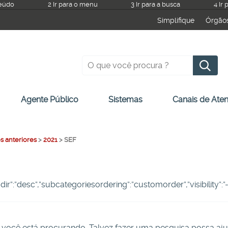
teúdo
2 Ir para o menu
3 Ir para a busca
4 Ir
Simplifique
Órgão
P
Agente Público
Sistemas
Canais de Ate
s anteriores
>
2021
>
SEF
ngdir”:”desc”,”subcategoriesordering”:”customorder”,”visibility”
você está procurando. Talvez fazer uma pesquisa possa aju