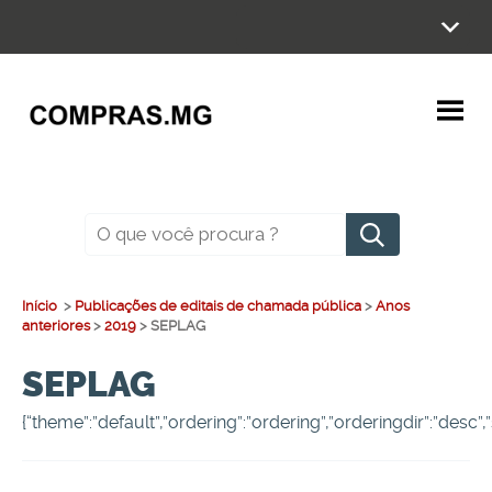
Ir
para
o
conteúdo
Pesquisar
Início
>
Publicações de editais de chamada pública
>
Anos
anteriores
>
2019
>
SEPLAG
SEPLAG
{“theme”:”default”,”ordering”:”ordering”,”orderingdir”:”desc