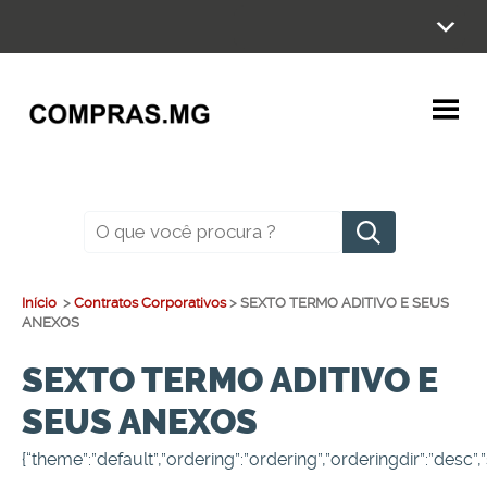
Ir
para
o
conteúdo
Pesquisar
Início
>
Contratos Corporativos
>
SEXTO TERMO ADITIVO E SEUS
ANEXOS
SEXTO TERMO ADITIVO E
SEUS ANEXOS
{“theme”:”default”,”ordering”:”ordering”,”orderingdir”:”desc