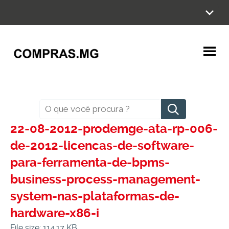
Ir
para
o
conteúdo
Pesquisar
22-08-2012-prodemge-ata-rp-006-
de-2012-licencas-de-software-
para-ferramenta-de-bpms-
business-process-management-
system-nas-plataformas-de-
hardware-x86-i
File size: 114.17 KB