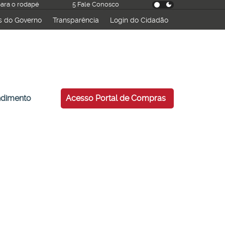
 para o rodapé
5 Fale Conosco
s do Governo
Transparência
Login do Cidadão
ndimento
Acesso Portal de Compras