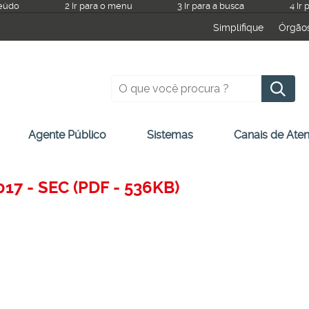
teúdo
2 Ir para o menu
3 Ir para a busca
4 Ir
Simplifique
Órgão
Pesquisar
Agente Público
Sistemas
Canais de Ate
17 - SEC (PDF - 536KB)