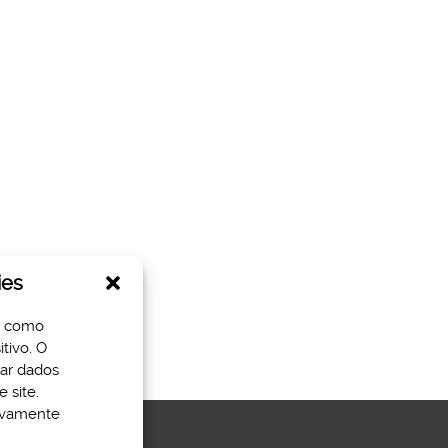
ies
s como
tivo. O
sar dados
 site.
tivamente