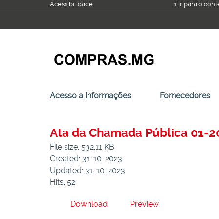
Ir
Acessibilidade
1 Ir para o con
para
o
conteúdo
Acesso a Informações
Fornecedores
Ata da Chamada Pública 01-20
File size: 532.11 KB
Created: 31-10-2023
Updated: 31-10-2023
Hits: 52
Download
Preview