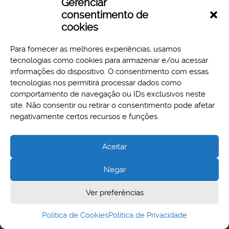
Gerenciar
Download
Preview
consentimento de
cookies
Para fornecer as melhores experiências, usamos
tecnologias como cookies para armazenar e/ou acessar
informações do dispositivo. O consentimento com essas
tecnologias nos permitirá processar dados como
comportamento de navegação ou IDs exclusivos neste
site. Não consentir ou retirar o consentimento pode afetar
Aspectos legais e responsabilidades
negativamente certos recursos e funções.
Política de Privacidade
Aceitar
Negar
Cidade Administrativa - Rodovia Papa João Paulo II, 3777 -
Ver preferências
Serra Verde, Belo Horizonte, MG - CEP 31630-903
Política de Cookies
Política de Privacidade