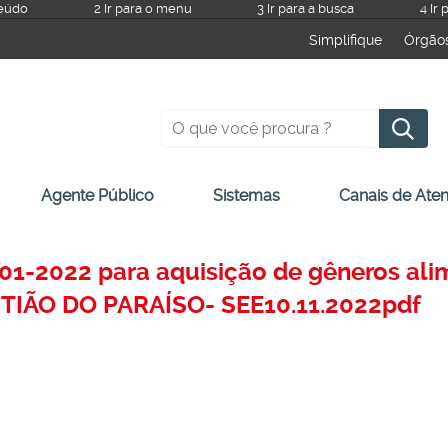
teúdo
2 Ir para o menu
3 Ir para a busca
4 Ir
Simplifique
Órgão
Pesquisar
Agente Público
Sistemas
Canais de Ate
01-2022 para aquisição de gêneros alim
STIÃO DO PARAÍSO- SEE10.11.2022pdf