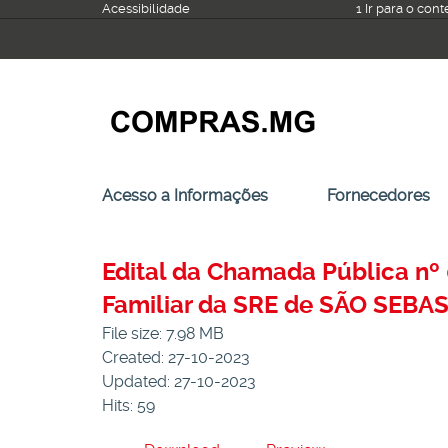
Ir
Acessibilidade
1 Ir para o con
para
o
conteúdo
Acesso a Informações
Fornecedores
Edital da Chamada Pública nº 
Familiar da SRE de SÃO SEBA
File size: 7.98 MB
Created: 27-10-2023
Updated: 27-10-2023
Hits: 59