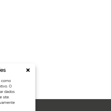
ies
s como
tivo. O
sar dados
 site.
tivamente