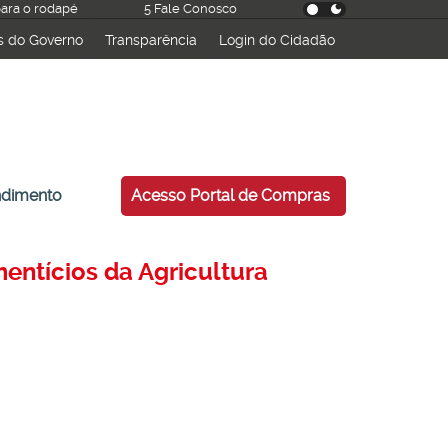
 para o rodapé
5 Fale Conosco
s do Governo
Transparência
Login do Cidadão
ndimento
Acesso Portal de Compras
entícios da Agricultura