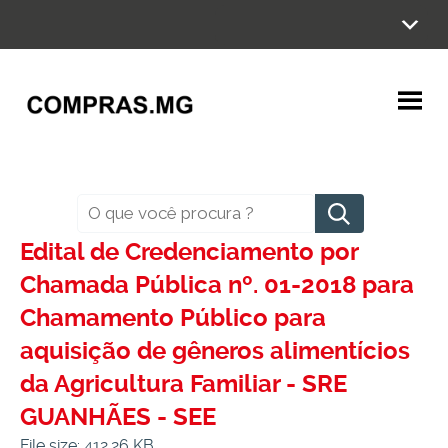
Ir
para
o
conteúdo
Pesquisar
Edital de Credenciamento por
Chamada Pública nº. 01-2018 para
Chamamento Público para
aquisição de gêneros alimentícios
da Agricultura Familiar - SRE
GUANHÃES - SEE
File size: 412.26 KB