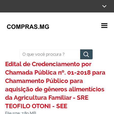
Ir
para
o
conteúdo
Pesquisar
Edital de Credenciamento por
Chamada Pública nº. 01-2018 para
Chamamento Público para
aquisição de gêneros alimentícios
da Agricultura Familiar - SRE
TEOFILO OTONI - SEE
File size: 7.89 MB