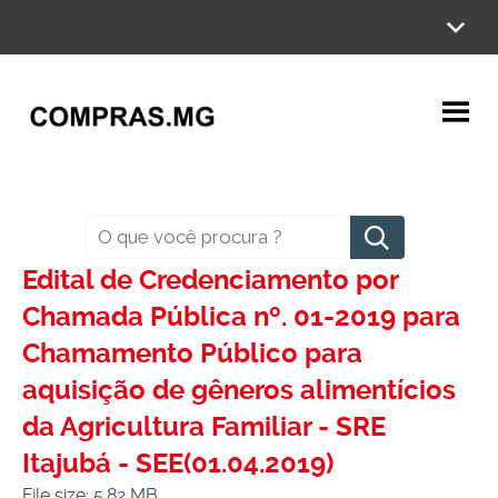
Ir
para
o
conteúdo
Pesquisar
Edital de Credenciamento por
Chamada Pública nº. 01-2019 para
Chamamento Público para
aquisição de gêneros alimentícios
da Agricultura Familiar - SRE
Itajubá - SEE(01.04.2019)
File size: 5.82 MB