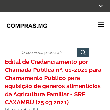
Ir
para
o
conteúdo
Pesquisar
Edital de Credenciamento por
Chamada Pública nº. 01-2021 para
Chamamento Público para
aquisição de gêneros alimentícios
da Agricultura Familiar - SRE
CAXAMBÚ (25.03.2021)
File size: 446.21 KB