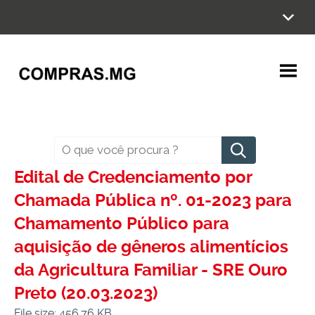
Ir
para
o
conteúdo
Pesquisar
Edital de Credenciamento por
Chamada Pública nº. 01-2023 para
Chamamento Público para
aquisição de gêneros alimentícios
da Agricultura Familiar - SRE Ouro
Preto (20.03.2023)
File size: 456.76 KB