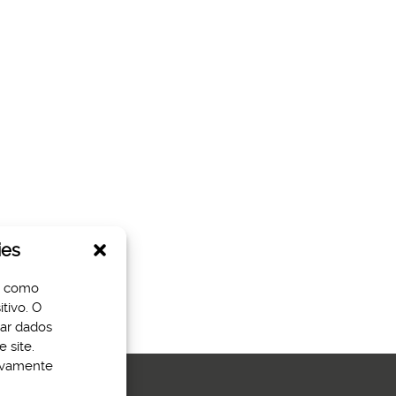
ies
s como
tivo. O
sar dados
 site.
tivamente