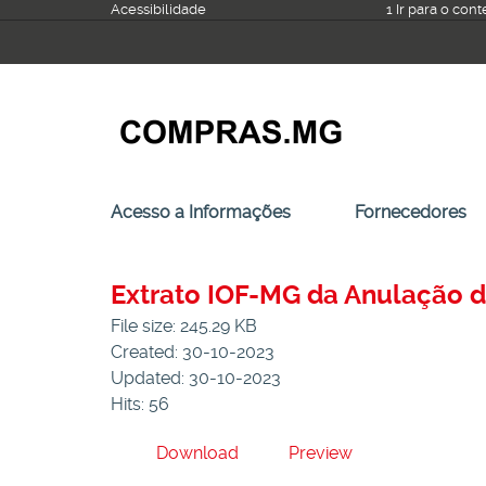
Ir
Acessibilidade
1 Ir para o con
para
o
conteúdo
Acesso a Informações
Fornecedores
Extrato IOF-MG da Anulação d
File size: 245.29 KB
Created: 30-10-2023
Updated: 30-10-2023
Hits: 56
Download
Preview