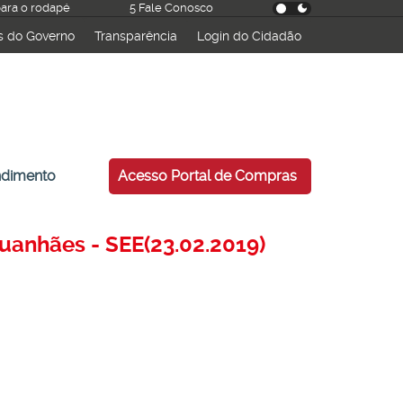
 para o rodapé
5 Fale Conosco
s do Governo
Transparência
Login do Cidadão
ndimento
Acesso Portal de Compras
uanhães - SEE(23.02.2019)