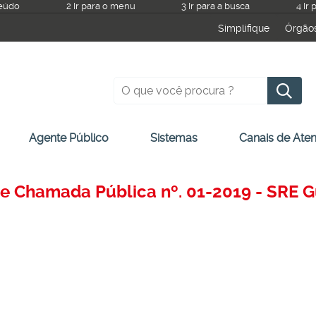
teúdo
2 Ir para o menu
3 Ir para a busca
4 Ir
Simplifique
Órgão
Pesquisar
Agente Público
Sistemas
Canais de Ate
e Chamada Pública nº. 01-2019 - SRE G