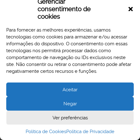
Gerenciar
Download
Preview
consentimento de
cookies
Para fornecer as melhores experiências, usamos
tecnologias como cookies para armazenar e/ou acessar
informações do dispositivo. O consentimento com essas
tecnologias nos permitirá processar dados como
comportamento de navegação ou IDs exclusivos neste
site. Não consentir ou retirar o consentimento pode afetar
Aspectos legais e responsabilidades
negativamente certos recursos e funções.
Política de Privacidade
Aceitar
Negar
Cidade Administrativa - Rodovia Papa João Paulo II, 3777 -
Ver preferências
Serra Verde, Belo Horizonte, MG - CEP 31630-903
Política de Cookies
Política de Privacidade