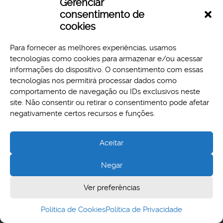
Gerenciar
Download
Preview
consentimento de
cookies
Para fornecer as melhores experiências, usamos
tecnologias como cookies para armazenar e/ou acessar
informações do dispositivo. O consentimento com essas
tecnologias nos permitirá processar dados como
comportamento de navegação ou IDs exclusivos neste
site. Não consentir ou retirar o consentimento pode afetar
Aspectos legais e responsabilidades
negativamente certos recursos e funções.
Política de Privacidade
Aceitar
Negar
Cidade Administrativa - Rodovia Papa João Paulo II, 3777 -
Ver preferências
Serra Verde, Belo Horizonte, MG - CEP 31630-903
Política de Cookies
Política de Privacidade