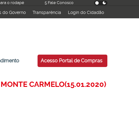
 para o rodapé
5 Fale Conosco
s do Governo
Transparência
Login do Cidadão
ndimento
Acesso Portal de Compras
RE MONTE CARMELO(15.01.2020)