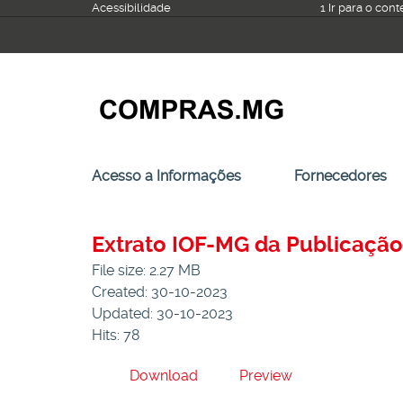
Ir
Acessibilidade
1 Ir para o con
para
o
conteúdo
Acesso a Informações
Fornecedores
Extrato IOF-MG da Publicaçã
File size: 2.27 MB
Created: 30-10-2023
Updated: 30-10-2023
Hits: 78
Download
Preview