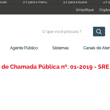
teúdo
2 Ir para o menu
3 Ir para a busca
4 Ir
Simplifique
Órgão
Pesquisar
Agente Público
Sistemas
Canais de Ate
o de Chamada Pública nº. 01-2019 - S