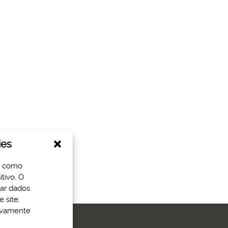
ies
s como
tivo. O
sar dados
 site.
tivamente