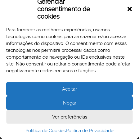
Gerenciar
Download
Preview
consentimento de
cookies
Para fornecer as melhores experiências, usamos
tecnologias como cookies para armazenar e/ou acessar
informações do dispositivo. O consentimento com essas
tecnologias nos permitirá processar dados como
comportamento de navegação ou IDs exclusivos neste
site. Não consentir ou retirar o consentimento pode afetar
Aspectos legais e responsabilidades
negativamente certos recursos e funções.
Política de Privacidade
Aceitar
Negar
Cidade Administrativa - Rodovia Papa João Paulo II, 3777 -
Ver preferências
Serra Verde, Belo Horizonte, MG - CEP 31630-903
Política de Cookies
Política de Privacidade