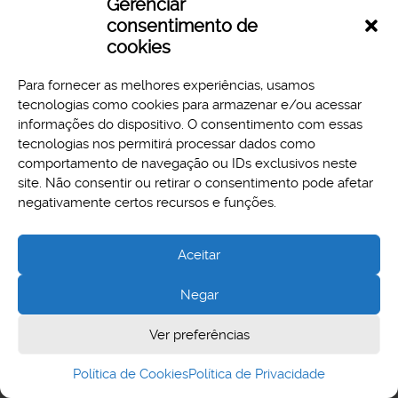
Gerenciar
Download
Preview
consentimento de
cookies
Para fornecer as melhores experiências, usamos
tecnologias como cookies para armazenar e/ou acessar
informações do dispositivo. O consentimento com essas
tecnologias nos permitirá processar dados como
comportamento de navegação ou IDs exclusivos neste
site. Não consentir ou retirar o consentimento pode afetar
Aspectos legais e responsabilidades
negativamente certos recursos e funções.
Política de Privacidade
Aceitar
Negar
Cidade Administrativa - Rodovia Papa João Paulo II, 3777 -
Ver preferências
Serra Verde, Belo Horizonte, MG - CEP 31630-903
Política de Cookies
Política de Privacidade