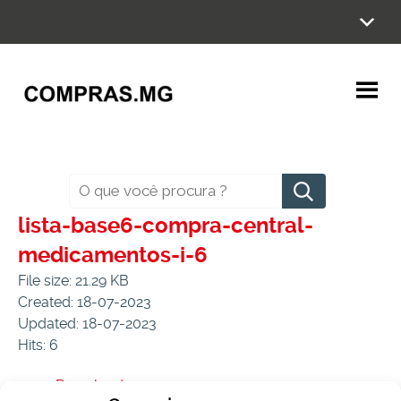
Ir
para
o
conteúdo
Pesquisar
lista-base6-compra-central-
medicamentos-i-6
File size: 21.29 KB
Created: 18-07-2023
Updated: 18-07-2023
Hits: 6
Download