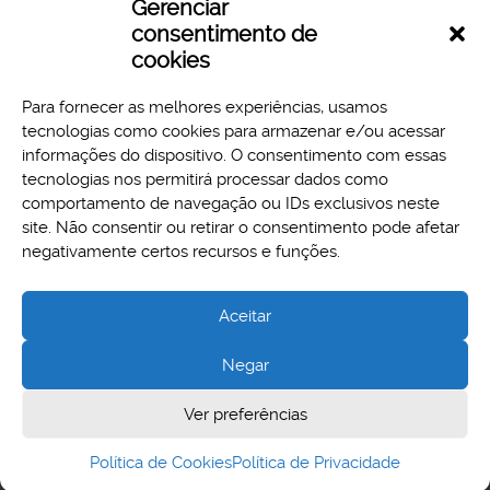
Hits: 51
Gerenciar
consentimento de
Download
Preview
cookies
Para fornecer as melhores experiências, usamos
tecnologias como cookies para armazenar e/ou acessar
informações do dispositivo. O consentimento com essas
tecnologias nos permitirá processar dados como
comportamento de navegação ou IDs exclusivos neste
site. Não consentir ou retirar o consentimento pode afetar
Aspectos legais e responsabilidades
negativamente certos recursos e funções.
Política de Privacidade
Aceitar
Negar
Cidade Administrativa - Rodovia Papa João Paulo II, 3777 -
Ver preferências
Serra Verde, Belo Horizonte, MG - CEP 31630-903
Política de Cookies
Política de Privacidade