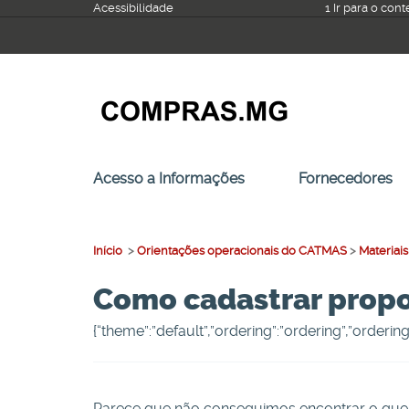
Ir
Acessibilidade
1 Ir para o con
para
o
conteúdo
Acesso a Informações
Fornecedores
Início
>
Orientações operacionais do CATMAS
>
Materiais
Como cadastrar propo
{“theme”:”default”,”ordering”:”ordering”,”orderi
Parece que não conseguimos encontrar o que 