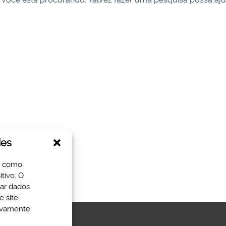
ies
s como
tivo. O
sar dados
 site.
tivamente