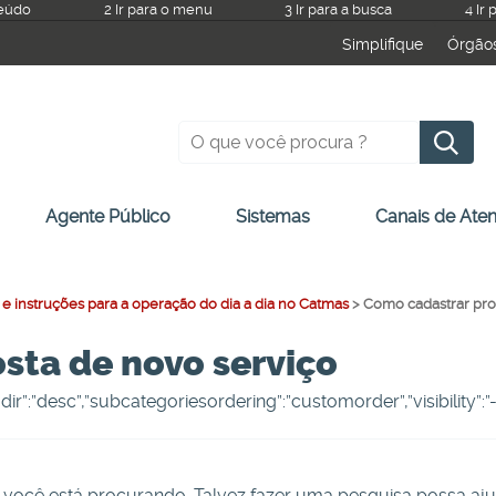
teúdo
2 Ir para o menu
3 Ir para a busca
4 Ir
Simplifique
Órgão
P
Agente Público
Sistemas
Canais de Ate
 e instruções para a operação do dia a dia no Catmas
>
Como cadastrar pro
sta de novo serviço
ngdir”:”desc”,”subcategoriesordering”:”customorder”,”visibility”
você está procurando. Talvez fazer uma pesquisa possa aju