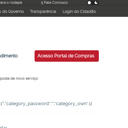
 para o rodapé
5 Fale Conosco
s do Governo
Transparência
Login do Cidadão
esquisar
ndimento
Acesso Portal de Compras
posta de novo serviço
:”-1″,”category_password”:””,”category_own”:1}
dar.