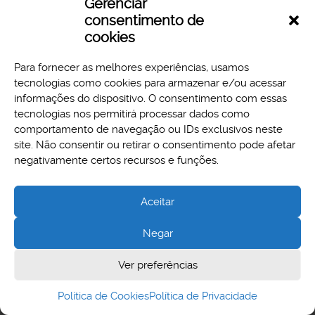
Gerenciar
Download
Preview
consentimento de
cookies
Para fornecer as melhores experiências, usamos
tecnologias como cookies para armazenar e/ou acessar
informações do dispositivo. O consentimento com essas
tecnologias nos permitirá processar dados como
comportamento de navegação ou IDs exclusivos neste
site. Não consentir ou retirar o consentimento pode afetar
Aspectos legais e responsabilidades
negativamente certos recursos e funções.
Política de Privacidade
Aceitar
Negar
Cidade Administrativa - Rodovia Papa João Paulo II, 3777 -
Ver preferências
Serra Verde, Belo Horizonte, MG - CEP 31630-903
Política de Cookies
Política de Privacidade