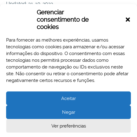
Updated: 31-10-2023
Hits: 64
Gerenciar
consentimento de
Download
Preview
cookies
Para fornecer as melhores experiências, usamos
tecnologias como cookies para armazenar e/ou acessar
informações do dispositivo. O consentimento com essas
tecnologias nos permitirá processar dados como
comportamento de navegação ou IDs exclusivos neste
site. Não consentir ou retirar o consentimento pode afetar
Aspectos legais e responsabilidades
negativamente certos recursos e funções.
Política de Privacidade
Aceitar
Negar
Cidade Administrativa - Rodovia Papa João Paulo II, 3777 -
Ver preferências
Serra Verde, Belo Horizonte, MG - CEP 31630-903