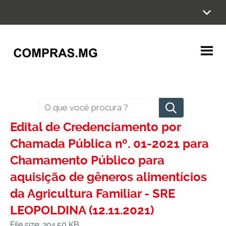
Ir
para
o
conteúdo
Pesquisar
Edital de Credenciamento por
Chamada Pública nº. 01-2021 para
Chamamento Público para
aquisição de gêneros alimentícios
da Agricultura Familiar - SRE
LEOPOLDINA (12.11.2021)
File size: 294.50 KB