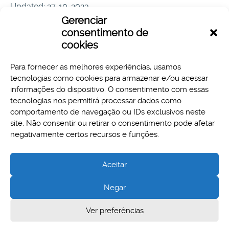
Updated: 27-10-2023
Hits: 105
Gerenciar
consentimento de
Download
Preview
cookies
Para fornecer as melhores experiências, usamos
tecnologias como cookies para armazenar e/ou acessar
informações do dispositivo. O consentimento com essas
tecnologias nos permitirá processar dados como
comportamento de navegação ou IDs exclusivos neste
site. Não consentir ou retirar o consentimento pode afetar
Aspectos legais e responsabilidades
negativamente certos recursos e funções.
Política de Privacidade
Aceitar
Negar
Cidade Administrativa - Rodovia Papa João Paulo II, 3777 -
Ver preferências
Serra Verde, Belo Horizonte, MG - CEP 31630-903