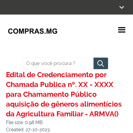
Ir
para
o
conteúdo
Pesquisar
Edital de Credenciamento por
Chamada Publica nº. XX - XXXX
para Chamamento Público
aquisição de gêneros alimentícios
da Agricultura Familiar - ARMVA()
File size: 0.98 MB
Created: 27-10-2023