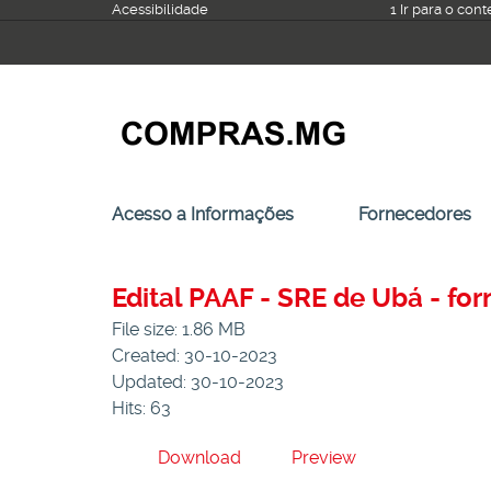
Ir
Acessibilidade
1 Ir para o con
para
o
conteúdo
Acesso a Informações
Fornecedores
Edital PAAF - SRE de Ubá - fo
File size: 1.86 MB
Created: 30-10-2023
Updated: 30-10-2023
Hits: 63
Download
Preview