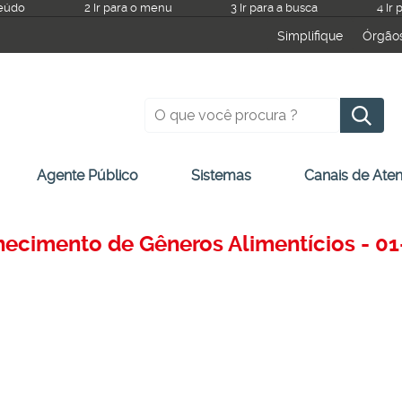
teúdo
2 Ir para o menu
3 Ir para a busca
4 Ir
Simplifique
Órgão
Pesquisar
Agente Público
Sistemas
Canais de Ate
rnecimento de Gêneros Alimentícios - 01