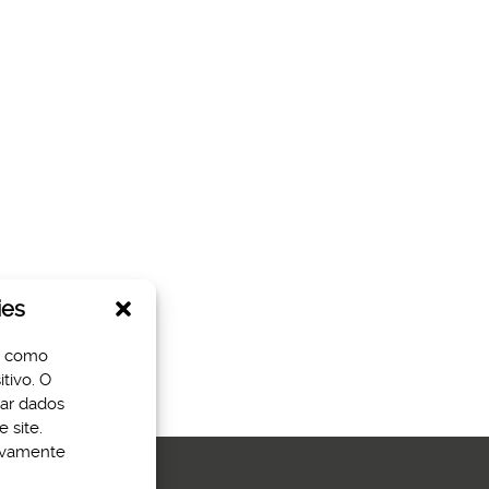
ies
s como
tivo. O
sar dados
 site.
tivamente