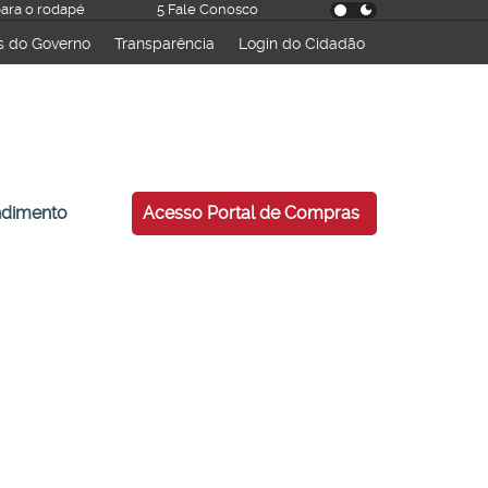
 para o rodapé
5 Fale Conosco
s do Governo
Transparência
Login do Cidadão
ndimento
Acesso Portal de Compras