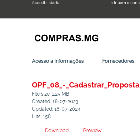
Ir
Acessibilidade
1 Ir para o con
para
o
conteúdo
Acesso a Informações
Fornecedores
OPF_08_-_Cadastrar_Propost
File size: 1.25 MB
Created: 18-07-2023
Updated: 18-07-2023
Hits: 158
Download
Preview