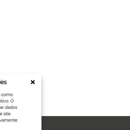
ies
s como
tivo. O
sar dados
 site.
tivamente