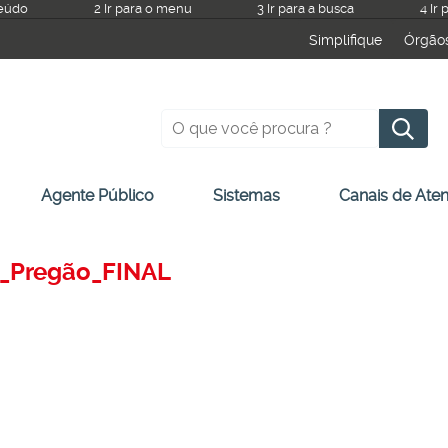
teúdo
2 Ir para o menu
3 Ir para a busca
4 Ir
Simplifique
Órgão
Pesquisar
Agente Público
Sistemas
Canais de Ate
a_Pregão_FINAL