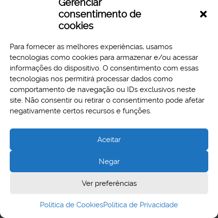
Gerenciar
Download
Preview
consentimento de
cookies
Para fornecer as melhores experiências, usamos
tecnologias como cookies para armazenar e/ou acessar
informações do dispositivo. O consentimento com essas
tecnologias nos permitirá processar dados como
comportamento de navegação ou IDs exclusivos neste
site. Não consentir ou retirar o consentimento pode afetar
Aspectos legais e responsabilidades
negativamente certos recursos e funções.
Política de Privacidade
Aceitar
Negar
Cidade Administrativa - Rodovia Papa João Paulo II, 3777 -
Ver preferências
Serra Verde, Belo Horizonte, MG - CEP 31630-903
Política de Cookies
Política de Privacidade